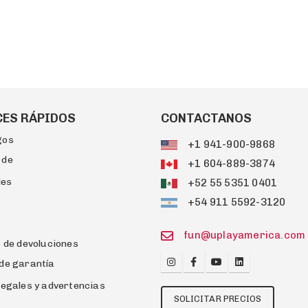
CES RÁPIDOS
CONTACTANOS
gos
+1 941-900-9868
 de
+1 604-889-3874
les
+52 55 5351 0401
+54 911 5592-3120
fun@uplayamerica.com
a de devoluciones
de garantía
legales y advertencias
SOLICITAR PRECIOS